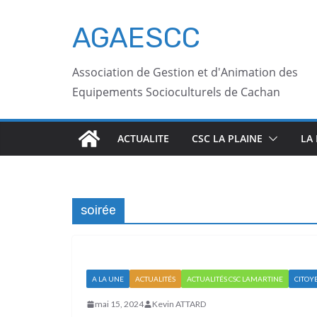
AGAESCC
Association de Gestion et d'Animation des
Equipements Socioculturels de Cachan
ACTUALITE
CSC LA PLAINE
LA
soirée
A LA UNE
ACTUALITÉS
ACTUALITÉS CSC LAMARTINE
CITOY
mai 15, 2024
Kevin ATTARD