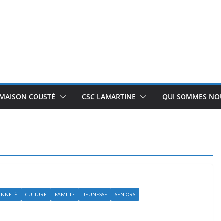
 MAISON COUSTÉ
CSC LAMARTINE
QUI SOMMES NOU
ENNETÉ
CULTURE
FAMILLE
JEUNESSE
SENIORS