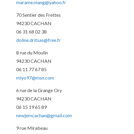
marame.niang@yahoo.fr
70 Sentier des Frettes
94230 CACHAN
06 31 68 02 38
doline.dritsas@free.fr
8 rue du Moulin
94230 CACHAN
06 11 77 67 85
miyo97@msn.com
6 rue de la Grange Ory
94230 CACHAN
06 15 19 65 89
newjemcachan@gmail.com
9 rue Mirabeau