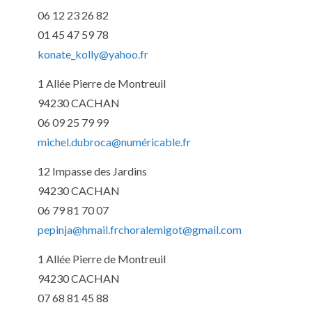
06 12 23 26 82
01 45 47 59 78
konate_kolly@yahoo.fr
1 Allée Pierre de Montreuil
94230 CACHAN
06 09 25 79 99
michel.dubroca@numéricable.fr
12 Impasse des Jardins
94230 CACHAN
06 79 81 70 07
pepinja@hmail.fr
choralemigot@gmail.com
1 Allée Pierre de Montreuil
94230 CACHAN
07 68 81 45 88