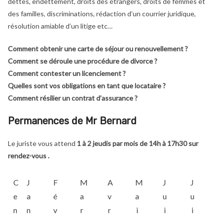
dettes, endettement, droits des étrangers, droits de femmes et
des familles, discriminations, rédaction d’un courrier juridique,
résolution amiable d’un litige etc…
Comment obtenir une carte de séjour ou renouvellement ?
Comment se déroule une procédure de divorce ?
Comment contester un licenciement ?
Quelles sont vos obligations en tant que locataire ?
Comment résilier un contrat d’assurance ?
Permanences de Mr Bernard
Le juriste vous attend
1 à 2 jeudis par mois de 14h à 17h30 sur
rendez-vous .
C
J
F
M
A
M
J
J
e
a
é
a
v
a
u
u
n
n
v
r
r
i
i
i