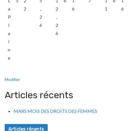
L
5
2
5
1
6
1
7
1
6
1
a
2
,
2
6
1
6
P
2
,
l
6
2
a
6
i
n
e
Modifier
Articles récents
MARS MOIS DES DROITS DES FEMMES
Articles récents