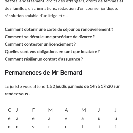
dettes, endettement, droits des étrangers, droits de femmes et
des familles, discriminations, rédaction d’un courrier juridique,
résolution amiable d’un litige etc…
Comment obtenir une carte de séjour ou renouvellement ?
Comment se déroule une procédure de divorce ?
Comment contester un licenciement ?
Quelles sont vos obligations en tant que locataire ?
Comment résilier un contrat d’assurance ?
Permanences de Mr Bernard
Le juriste vous attend
1 à 2 jeudis par mois de 14h à 17h30 sur
rendez-vous .
C
J
F
M
A
M
J
J
e
a
é
a
v
a
u
u
n
n
v
r
r
i
i
i