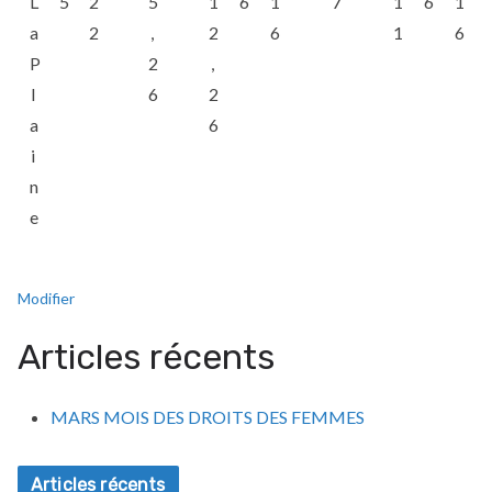
L
5
2
5
1
6
1
7
1
6
1
a
2
,
2
6
1
6
P
2
,
l
6
2
a
6
i
n
e
Modifier
Articles récents
MARS MOIS DES DROITS DES FEMMES
Articles récents