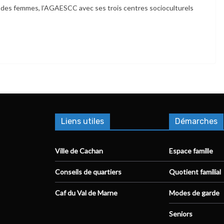
ts des femmes, l’AGAESCC avec ses trois centres socioculturels
Liens utiles
Démarches
Ville de Cachan
Espace famille
Conseils de quartiers
Quotient familial
Caf du Val de Marne
Modes de garde
Seniors