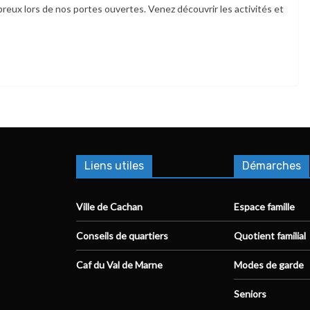
ux lors de nos portes ouvertes. Venez découvrir les activités et
Liens utiles
Démarches
Ville de Cachan
Espace famille
Conseils de quartiers
Quotient familial
Caf du Val de Marne
Modes de garde
Seniors