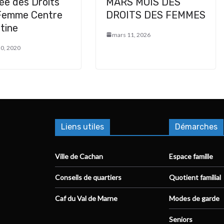
ée des Droits
MARS MOIS DES
 Femme Centre
DROITS DES FEMMES
tine
mars 11, 2026
20, 2020
Liens utiles
Démarches
Ville de Cachan
Espace famille
Conseils de quartiers
Quotient familial
Caf du Val de Marne
Modes de garde
Seniors