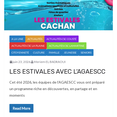
A LA UNE
ACTUALITÉS
ACTUALITÉS CSC COUSTÉ
ACTUALITÉS CSC LA PLAINE
ACTUALITÉS CSC LAMARTINE
CITOYENNETÉ
CULTURE
FAMILLE
JEUNESSE
SENIORS
juin 23, 2026
Meriem EL BADRAOUI
LES ESTIVALES AVEC L’AGAESCC
Cet été 2026, les équipes de l’AGAESCC vous ont préparé
un programme riche en découvertes, en partage et en
moments
Read More