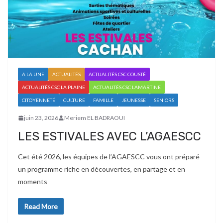
A LA UNE
ACTUALITÉS
ACTUALITÉS CSC COUSTÉ
ACTUALITÉS CSC LA PLAINE
ACTUALITÉS CSC LAMARTINE
CITOYENNETÉ
CULTURE
FAMILLE
JEUNESSE
SENIORS
juin 23, 2026
Meriem EL BADRAOUI
LES ESTIVALES AVEC L’AGAESCC
Cet été 2026, les équipes de l’AGAESCC vous ont préparé
un programme riche en découvertes, en partage et en
moments
Read More