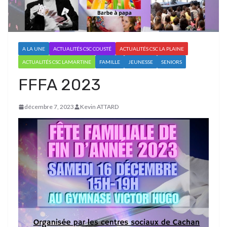
A LA UNE
ACTUALITÉS CSC COUSTÉ
ACTUALITÉS CSC LA PLAINE
ACTUALITÉS CSC LAMARTINE
FAMILLE
JEUNESSE
SENIORS
FFFA 2023
décembre 7, 2023
Kevin ATTARD