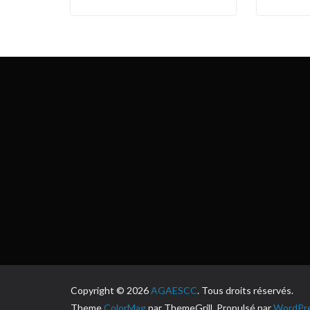
Copyright © 2026
AGAESCC
. Tous droits réservés.
Theme
ColorMag
par ThemeGrill. Propulsé par
WordPr