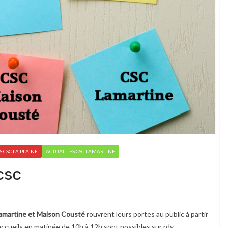
 CSC LA PLAINE
ACTUALITÉS CSC LAMARTINE
csc
 Lamartine et Maison Cousté
rouvrent leurs portes au public à partir
 accueils en matinée de 10h à 12h sont possibles sur rdv