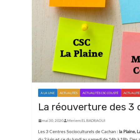
A LA UNE
ACTUALITÉS
ACTUALITÉS CSC COUSTÉ
ACTUALITÉS
La réouverture des 3 
mai 30, 2020
Meriem EL BADRAOUI
Les 3 Centres Socioculturels de Cachan :
la Plaine,
du 2 juin et ce du lundi au samedi de 14h à 18h. Des