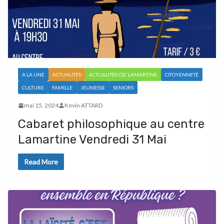
A LA UNE
ACTUALITÉS
ACTUALITÉS CSC LAMARTINE
CITOYENNETÉ
CULTURE
FAMILLE
JEUNESSE
SENIORS
mai 15, 2024
Kevin ATTARD
Cabaret philosophique au centre
Lamartine Vendredi 31 Mai
Read More