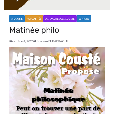
A LA UNE
ACTUALITÉS
ACTUALITÉS CSC COUSTÉ
SENIORS
Matinée philo
octobre 4, 2020
Meriem EL BADRAOUI