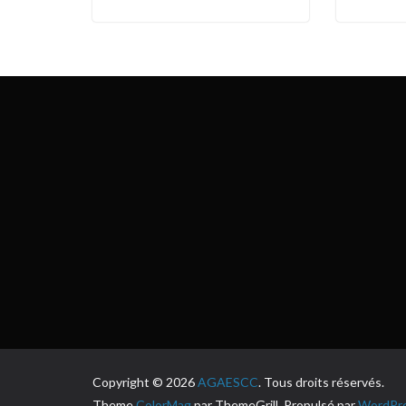
Copyright © 2026
AGAESCC
. Tous droits réservés.
Theme
ColorMag
par ThemeGrill. Propulsé par
WordPr