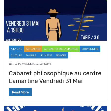
A LA UNE
ACTUALITÉS
ACTUALITÉS CSC LAMARTINE
CITOYENNETÉ
CULTURE
FAMILLE
JEUNESSE
SENIORS
mai 15, 2024
Kevin ATTARD
Cabaret philosophique au centre
Lamartine Vendredi 31 Mai
Read More